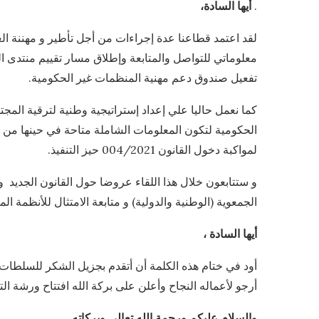
.
أيها السادة،
معلوماتي للتواصل والمتابعة وإطلاق مسار تقييم منتدى ا
تفعيل صندوق دعم مهنية المنظمات غير الحكومية.
كما نعمل حاليا علي إعداد إستراتيجية وطنية لترقية المجت
الحكومية لتكون المعلومات الشاملة متاحة في حينها من خل
لمواكبة دخول القانون 004/2021 حيز التنفيذ.
و ستتابعون خلال هذا اللقاء عروضا حول القانون الجديد
الجمعوية (الوطنية والدولية) و متابعة الامتثال للأنظمة الم
أيها السادة ،
أود في ختام هذه الكلمة أن أتقدم بجزيل الشكر للسلطات ال
أرجو لأعماله النجاح وأعلن على بركة الله افتتاح ورشة التبادل ح
والسلام عليكم ورحمة الله تعالى وبركاته