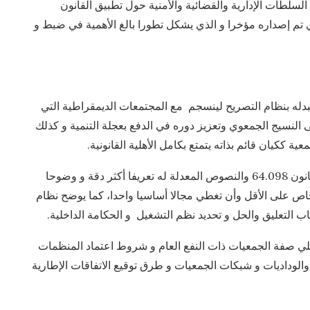
السلطات الإدارية والقضائية والأمنية حول تطبيق القانون
 الذي تم إصداره مؤخرا و الذي يشكل تطورا بالغ الأهمية في ضبط و
الترخيص و يستبدله بنظام التصريح لينسجم مع المجتمعات الديمقراطية التي
 النسيج الجمعوي وتعزيز دوره في الدفع بعجلة التنمية و كذلك
ية ككيان قائم بذاته يتمتع بكامل الأهلية القانونية.
لقد أعطي القانون 004/2021 الذي يلغي و يحل محل القانون 64.098 والنصوص المعدلة له تعريفا أكثر دقة و وضوحا
، حيث أصبح إلزاميا أن تتشكل الجمعية من5 أشخاص على الأقل وأن تغطي مجالا أساسيا واحدا، كما يوضح نظام
 التعليق والحل و تحديد نظم التشغيل و الحكامة الداخلية.
لي صفة الجمعيات ذات النفع العام و شروط اعتماد المنظمات
 والوداديات و شبكات الجمعيات و طرق توقيع الاتفاقات الإطارية