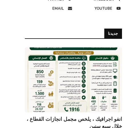
EMAIL
YOUTUBE
جديدنا
 تشاوري لإبراز حقوق الأشخاص في
المفوض المساعد لحقوق الإنسان يلتق
وضعية التنقل.
وفدا من منظمة حلف الوطن...
28 يوليو، 2026
16 يوليو، 2026
انفو اجرافيك ، يلخص مجمل انجازات القطاع ،
خلال سبع سنين