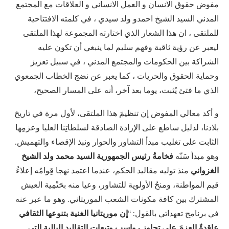
مفوض حقوق الانسان و العمل الانساني و العلاقات مع المجتمع
المدني السيد الشيخ احمدو ولد سيدي ، في كلمته الافتتاحية
للملتقى ، ان هذا الشعار الذي اختارته المجموعة لهذا الملتقى
ليعبر عن رؤية ثاقبة وفهم سليم لما ينبغي أن تكون عليه
الشراكة بين الحكومات والمجتمع المدني ، في سبيل تعزيز
وحماية الحقوق والحريات ، كما يعبر عن نضج الخطاب الجمعوي
الذي ما فتئ يُثبت، يوما بعد آخر، أنه على المسار الصحيح،
و أكد معالي المفوض إن تنظيمَ هذا الملتقى، لأول مرة في تاريخ
بلادنا، لدليل ساطع على الإرادة الصادقة لسلطاتِنا العليا وعزمِها
الثابت على تغليب مبدأ التشاور والحوار ونبذ الإقصاء والتهميش.
وهو مبدأ سَنّه
فخامةُ رئيس الجمهورية السيد محمد ولد الشيخ
الغزواني
منذ توليه مقاليد الحكم، عندما اعتمد نهجا قِوامُه إعلاءُ
قيم المواطنة، ومنحُ الأولوية للتشاور، وعيا منه بحَتْمِية العيش
المشترك بين كافة مكونات الشعب الموريتاني. وهو ما عبر عنه
في برنامج تعهداتي بالقول: “
إن موريتانيا الغنية بتنوعها الثقافي
عاقدةٌ العزمَ على تجاوز رواسبِ وتبعات التقاليد البالية التي