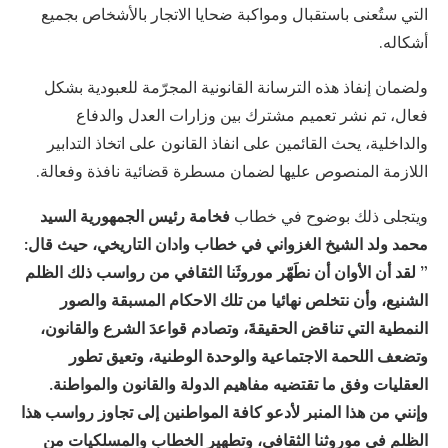
التي ستُعنى باستقبال ومواكبة ضحايا الاتجار بالأشخاص بجميع
أشكاله.
ولضمان إنفاذ هذه الترسانة القانونية المجرّمة للعبودية بشكل
فعال، تم نشر تعميم مشترك بين وزارات العدل والدفاع
والداخلية، يحث القائمين على انفاذ القانون على اتخاذ التدابير
اللازمة المنصوص عليها لضمان مسطرة قضائية نافذة وفعالة.
ويتجلى ذلك بوضوح في خطاب
فخامة رئيس الجمهورية السيد
محمد ولد الشيخ الغزواني
في خطاب وادان التاريخي، حيث قال:
” لقد أن الأوان أن نطَهّر موروثَنا الثقافي من رواسب ذلك الظلم
الشنيع، وأن نتخلص نهائيا من تلك الاحكام المسبقة والصور
النمطية التي تناقض الحقيقةَ، وتصادم قواعدَ الشرع والقانون،
وتضعف اللحمة الاجتماعية والوحدة الوطنية، وتعيق تطور
العقليات وفق ما تقتضيه مفاهيم الدولة والقانون والمواطنة.
‏‏وإنني من هذا المنبر لأدعو كافة المواطنين إلى
تجاوز رواسب هذا
الظلم في موروثنا الثقافي، وتطهير الخطاب والمسلكيات من