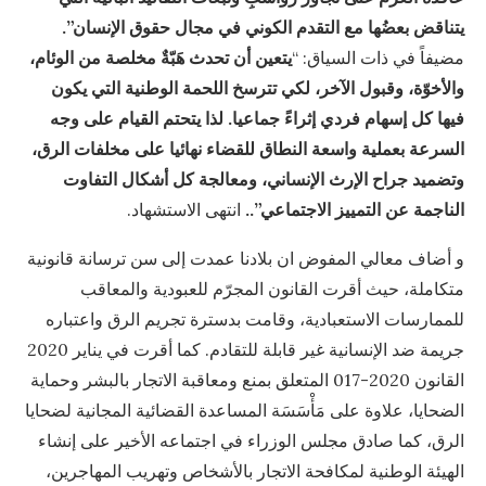
يتناقض بعضُها مع التقدم الكوني في مجال حقوق الإنسان”.
مضيفاً في ذات السياق: “
يتعين أن تحدث هَبّةٌ مخلصة من الوئام،
والأخوّة، وقبول الآخر، لكي تترسخ اللحمة الوطنية التي يكون
فيها كل إسهام فردي إثراءً جماعيا. لذا يتحتم القيام على وجه
السرعة بعملية واسعة النطاق للقضاء نهائيا على مخلفات الرق،
وتضميد جراح الإرث الإنساني، ومعالجة كل أشكال التفاوت
الناجمة عن التمييز الاجتماعي”..
انتهى الاستشهاد.
و أضاف معالي المفوض ان بلادنا عمدت إلى سن ترسانة قانونية
متكاملة، حيث أقرت القانون المجرّم للعبودية والمعاقب
للممارسات الاستعبادية، وقامت بدسترة تجريم الرق واعتباره
جريمة ضد الإنسانية غير قابلة للتقادم. كما أقرت في يناير 2020
القانون 2020-017 المتعلق بمنع ومعاقبة الاتجار بالبشر وحماية
الضحايا، علاوة على مَأْسَسَة المساعدة القضائية المجانية لضحايا
الرق، كما صادق مجلس الوزراء في اجتماعه الأخير على إنشاء
الهيئة الوطنية لمكافحة الاتجار بالأشخاص وتهريب المهاجرين،