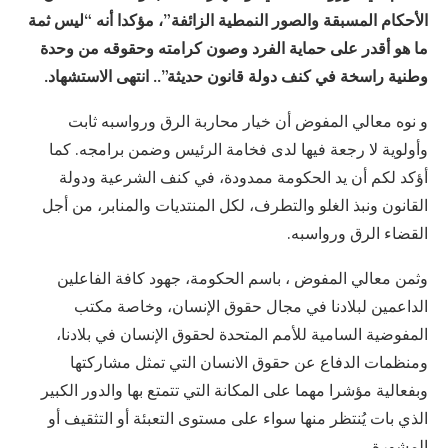
الأحكام المسبقة والصور النمطية الزائفة”،
مؤكدا أنه
“ليس ثمة
ما هو أقدر على حماية الفرد وصون كرامته وحقوقه من وحدة
وطنية راسخة في كنف دولة قانون حديثة”..
انتهى الاستشهاد.
و نوه معالي المفوض أن خيار محاربة الرق ورواسبه ثابت
وأولوية لا رجعة فيها لدى فخامة الرئيس وضمن برامجه. كما
أؤكد لكم أن يد الحكومة ممدودة، في كنف الشرعية ودولة
القانون ونبذ الغلو والتطرف، لكل المنتديات والمنابر، من أجل
القضاء الرق ورواسبه.
وثمن معالي المفوض ، باسم الحكومة، جهود كافة الفاعلين
الداعمين لبلادنا في مجال حقوق الإنسان، وخاصة مكتب
المفوضية السامية للأمم المتحدة لحقوق الإنسان في بلادنا،
ومنظمات الدفاع عن حقوق الانسان التي تمثل مشاركتها
وبفعالية مؤشرا مهما على المكانة التي تتمتع بها والدور الكبير
الذي بات يُنتظر منها سواء على مستوى التعبئة أو التثقيف أو
المشورة.