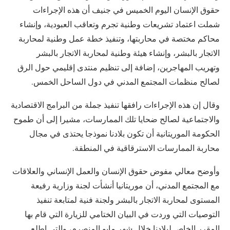
حقوق الإنسان اليوم الخميس في جنيف أن هذه الإجراءات
شملت اعتماد تشريعات وطنية تجرم وتعاقب العبودية، وإنشاء
محاكم مختصة في محاربتها، وتنفيذ خطة عمل وطنية لمحاربة
الاتجار بالبشر، وإنشاء هيئة وطنية لمحاربة الاتجار بالبشر
وتهريب المهاجرين، إضافة إلى تنظيم منتدى إقليمي حول الرق
لصالح منظمات المجتمع المدني في دول الساحل الخمس.
وقال إن هذه الإجراءات رافقها تنفيذ جملة من البرامج الاقتصادية
والاجتماعية لصالح ضحايا تلك الممارسات، مشيرا إلى أن طموح
الحكومة الموريتانية أن تكون بلادنا نموذجا يحتذى في مجال
محاربة الممارسات الاسترقاقية في المنطقة.
وأوضح معالي مفوض حقوق الإنسان والعمل الإنساني والعلاقات
مع المجتمع المدني، أن موريتانيا أنشأت لجنة وزارية رفيعة
المستوى لمحاربة الاتجار بالبشر ولجنة فنية لمتابعة تنفيذ
التوصيات التي وردت في البيان الختامي للزيارة التي قام بها
المقرر الخاص لبلادنا خلال شهر مايو المنصرم، والتي اطلع