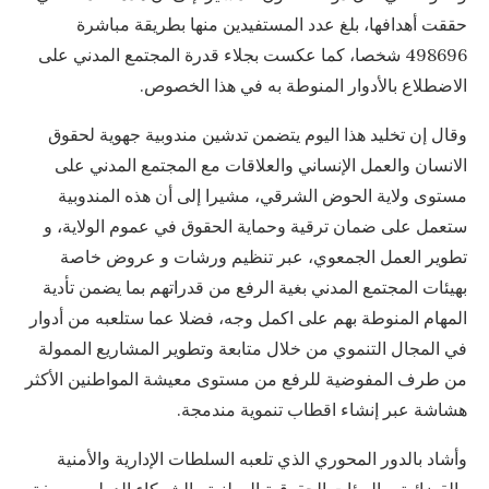
حققت أهدافها، بلغ عدد المستفيدين منها بطريقة مباشرة
498696 شخصا، كما عكست بجلاء قدرة المجتمع المدني على
الاضطلاع بالأدوار المنوطة به في هذا الخصوص.
وقال إن تخليد هذا اليوم يتضمن تدشين مندوبية جهوية لحقوق
الانسان والعمل الإنساني والعلاقات مع المجتمع المدني على
مستوى ولاية الحوض الشرقي، مشيرا إلى أن هذه المندوبية
ستعمل على ضمان ترقية وحماية الحقوق في عموم الولاية، و
تطوير العمل الجمعوي، عبر تنظيم ورشات و عروض خاصة
بهيئات المجتمع المدني بغية الرفع من قدراتهم بما يضمن تأدية
المهام المنوطة بهم على اكمل وجه، فضلا عما ستلعبه من أدوار
في المجال التنموي من خلال متابعة وتطوير المشاريع الممولة
من طرف المفوضية للرفع من مستوى معيشة المواطنين الأكثر
هشاشة عبر إنشاء اقطاب تنموية مندمجة.
وأشاد بالدور المحوري الذي تلعبه السلطات الإدارية والأمنية
والقضائية، والهيئات الحقوقية الوطنية والشركاء الدوليين بصفة