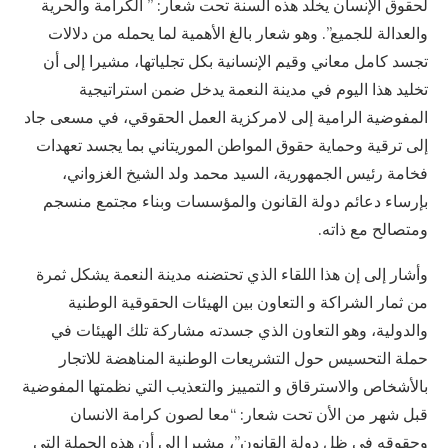
لحقوق الإنسان يخلد هذه السنة تحت شعار: ” الكرامة والحرية
والعدالة للجميع”. وهو شعار بالغ الأهمية لما يحمله من دلالات
تجسد كامل معاني وقيم الإنسانية بكل تجلياتها، مشيرا إلى أن
تخليد هذا اليوم في مدينة النعمة يدخل ضمن استراتيجية
المفوضية الرامية إلى لامركزية العمل الحقوقي، في مسعى جاد
إلى ترقية وحماية حقوق المواطن الموريتاني بما يجسد تعهدات
فخامة رئيس الجمهورية، السيد محمد ولد الشيخ الغزواني،
بإرساء دعائم دولة القانون والمؤسسات وبناء مجتمع منسجم
ومتصالح مع ذاته.
وأشار إلى إن هذا اللقاء الذي تحتضنه مدينة النعمة يشكل ثمرة
من ثمار الشراكة و التعاون بين الهيئات الحقوقية الوطنية
والدولية، وهو التعاون الذي جسدته مشاركة تلك الهيئات في
حملة التحسيس حول التشريعات الوطنية المناهضة للاتجار
بالأشخاص والاسترقاق و التمييز والتعذيب التي نظمتها المفوضية
قبل شهر من الأن تحت شعار: “معا لصون كرامة الانسان
وحقوقه في ظل دولة القانون”، مشيرا إلى أن هذه الحملة التي