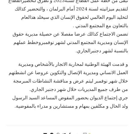
تبقى من خطة عمل القطاع لسنة2023 و تطرق لتحضيرالقطاع
لتقديم ميزانيته لسنة 2024 أمام البرلمان ، والتحضير كذالك
لتخليد اليوم العالمي لحقوق الإنسان الذي سيخلد هذالعام
بالتعاون مع المجتمع المدني .
تضمن الاجتماع كذالك عرضا مفصلا عن حصيلة مديرية حقوق
الإنسان ومديرية المجتمع المدني لشهر نوفمبروخطط عملهم
بالنسبة لشهر دجنبرالجاري.
و قدمت الهيئة الوطنية لمحاربة الاتجار بالأشخاص ومديرية
العمل الانساني ومديرية الإتصال والتكوين عروضا عن انشطتهم
خلال شهر نوفمبر ليتم عرض و مناقشة النشاطات المبرمجة
من طرف جميع المديريات خلال شهر دجنبر الجاري.
جري إجتماع الديوان بحضور المفوض المساعد السيد الرسول
ولد الخال و مكلفين بمهام و مستشارين و مدراء بالمفوضية.