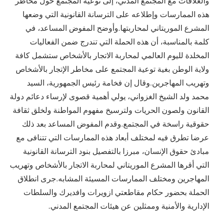
والعلاقات مع المجتمع المدني، إلى توعية المجتمع حول مخاطر
هذه الممارسات وإطلاعه على الترسانة القانونية التي وضعها
المشرع الموريتاني لمحاربتها.وأوضح المفوض المساعد، في
كلمة بالمناسبة، أن هذه الحملة التي تندرج ضمن الفعاليات
المخلدة لليوم العالمي لمحاربة الاتجار بالأشخاص ستشمل كافة
ولاية الوطن بغية توعية المجتمع على مخاطر الإتجار بالأشخاص
وتهريب المهاجرين.وقال إن فخامة رئيس الجمهورية، السيد
محمد ولد الشيخ الغزواني، يولي أهمية قصوى لإرساء دعائم دولة
القانون ولصون الحريات ولترسيخ مفهوم المواطنة ولخلق ثقافة
حقوقية راسخة في المجتمع.وقدم المفوض المساعد بعد ذلك
عرضا تطرق فيه لمختلف أبعاد هذه الممارسات التي تتنافى مع
مبادئ حقوق الإنسان، مبرزا بالتفصيل بنود الترسانة القانونية
التي أقرها المشرع الموريتاني لمحاربة الاتجار بالأشخاص وتهريب
المهاجرين ومختلف الممارسات المسيئة المشابه.جرى انطلاق
الحملة بحضور حكام مقاطعتي ازويرات وافديرك والسلطات
الإدارية والأمنية وممثلين عن هيئات المجتمع المدني.