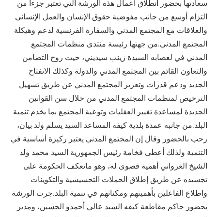
سعادتها بحضور انطلاق أعمال هذه الورشة التي تعتبر جزءا من
التزام أوسع من جانب مفوضية حقوق الإنسان والعمل الإنساني
والعلاقات مع المجتمع المدني والسفارة الفرنسية لدعم وهيكلة
المجتمع المدني.من جهتها رئيسة منتدى منظمات المجتمع
المدني في لعصابه السيدة زينب سيديني، حيت روح التضامن
والتعاون القائم بين المجتمع المدني والدولة وكذلك الانفتاح
الجديد ودعم قدرات وتعزيز المجتمع المدني عن طريق تسهيل
الترخيص لمنظمات المجتمع المدني من خلال سن القوانين
الجديدة لمساعدة تغيير العقليات وتوعية المجتمع بما يخدم تنمية
البلد.من جانبه عمدة بلدية كيفه المساعد السيد يسلم ولد بيان،
رحب بالحضور وقال إن المجتمع المدني يعتبر ركيزة أساسية في
التنمية ولذلك أعطى فخامة رئيس الجمهورية السيد محمد ولد
الشيخ الغزواني أهمية قصوى له، وهو ماتعكف الحكومة على
تجسيده عن طريق إطلاق الحملات التحسيسية والتكوينات
واطلاع الفاعلين بأهميتهم ومكناتهم في تنمية البلد.جرت الورشة
بحضور حاكم مقاطعة كيفه السيد عالي أحمدو الحسين، ومدير