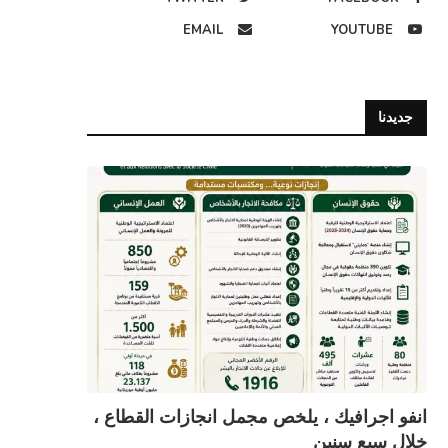
EMAIL
YOUTUBE
جديدنا
 تشاوري لإبراز حقوق الأشخاص في
المفوض المساعد لحقوق الإنسان يلتق
وضعية التنقل.
وفدا من منظمة حلف الوطن...
28 يوليو، 2026
16 يوليو، 2026
انفو اجرافيك ، يلخص مجمل انجازات القطاع ،
خلال سبع سنين