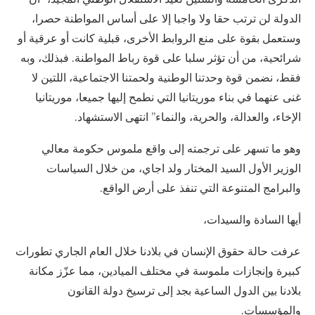
الدولة لن ترتب حقا ولا واجبا إلا على أساس المواطنة حصرا،
وستعمل بقوة على منع الروابط الأخرى، قبلية كانت أو عرقية أو
شرائحية، من أن تؤثر سلبا على قوة رباط المواطنة. فبذلك، وبه
فقط، نضمن قوة وحدتنا الوطنية ولحمتنا الاجتماعية، اللتين لا
غنى عنهما في بناء موريتانيا التي نطمح إليها جميعا، موريتانيا
الإخاء، والعدالة، والحرية، والنماء” انتهى الاستشهاد.
وهو ما تسهر على ترجمته إلى واقع ملموس حكومة معالي
الوزير الأول السيد المختار ولد اجاي، من خلال السياسات
والبرامج المتنوعة التي تنفذ على أرض الواقع.
أيها السادة والسيدات،
عرفت حالة حقوق الإنسان في بلادنا خلال العام الجاري تطورات
كبيرة وإنجازات ملموسة في مختلف الميادين، مما عزّز مكانة
بلادنا بين الدول الساعية بجد إلى ترسيخ دولة القانون
والمؤسسات.