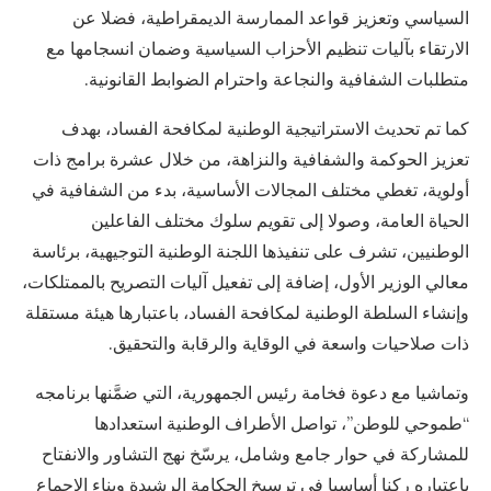
السياسي وتعزيز قواعد الممارسة الديمقراطية، فضلا عن
الارتقاء بآليات تنظيم الأحزاب السياسية وضمان انسجامها مع
متطلبات الشفافية والنجاعة واحترام الضوابط القانونية.
كما تم تحديث الاستراتيجية الوطنية لمكافحة الفساد، بهدف
تعزيز الحوكمة والشفافية والنزاهة، من خلال عشرة برامج ذات
أولوية، تغطي مختلف المجالات الأساسية، بدء من الشفافية في
الحياة العامة، وصولا إلى تقويم سلوك مختلف الفاعلين
الوطنيين، تشرف على تنفيذها اللجنة الوطنية التوجيهية، برئاسة
معالي الوزير الأول، إضافة إلى تفعيل آليات التصريح بالممتلكات،
وإنشاء السلطة الوطنية لمكافحة الفساد، باعتبارها هيئة مستقلة
ذات صلاحيات واسعة في الوقاية والرقابة والتحقيق.
وتماشيا مع دعوة فخامة رئيس الجمهورية، التي ضمَّنها برنامجه
“طموحي للوطن”، تواصل الأطراف الوطنية استعدادها
للمشاركة في حوار جامع وشامل، يرسّخ نهج التشاور والانفتاح
باعتباره ركنا أساسيا في ترسيخ الحكامة الرشيدة وبناء الإجماع