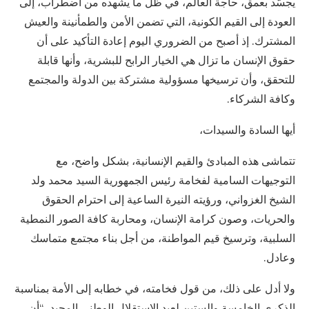
يجسّد بعمق، حاجة العالم، في ظل ما يشهده من اضطراب، إلى
العودة إلى القيم الكونية، التي تضمن الأمن والطمأنينة والعيش
المشترك. إذ أصبح من الضروري اليوم إعادة التأكيد على أن
حقوق الإنسان ما تزال هي الخيار الرابح للبشرية، وأنها قابلة
للتحقق، وأن ترسيخها مسؤولية مشتركة بين الدولة والمجتمع
وكافة الشركاء.
أيها السادة والسيدات،
تتماشى هذه المبادئ والقيم الإنسانية، بشكل واضح، مع
التوجيهات السامية لفخامة رئيس الجمهورية السيد محمد ولد
الشيخ الغزواني، ورؤيته النيرة الساعية إلى احترام الحقوق
والحريات، وصون كرامة الإنسان، ومحاربة كافة الصور النمطية
السلبية، وترسيخ قيم المواطنة، من أجل بناء مجتمع متماسك
وعادل.
ولا أدل على ذلك، من قول فخامته، في خطابه إلى الأمة بمناسبة
الذكرى الخامسة والستين لعيد الاستقلال الوطني المجيد، “أن