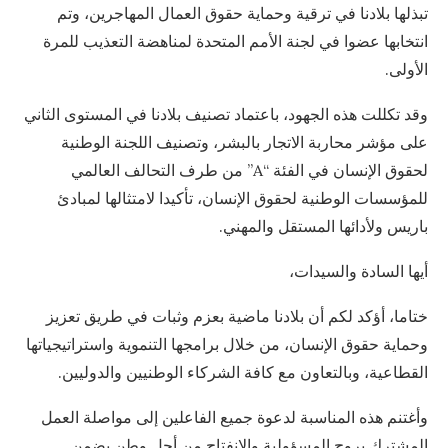
تبذلها بلادنا في ترقية وحماية حقوق العمال المهاجرين، وتم
انتخابها عضوا في لجنة الأمم المتحدة لمناهضة التعذيب للمرة
الأولى.
وقد تكللت هذه الجهود، باعتماد تصنيف بلادنا في المستوى الثاني
على مؤشر محاربة الاتجار بالبشر، وتصنيف اللجنة الوطنية
لحقوق الإنسان في الفئة “A” من طرف التحالف العالمي
للمؤسسات الوطنية لحقوق الإنسان، تأكيدا لامتثالها لمبادئ
باريس ولأدائها المستقل والمهني.
أيها السادة والسيدات،
ختاما، أؤكد لكم أن بلادنا ماضية بعزم وثبات في طريق تعزيز
وحماية حقوق الإنسان، من خلال برامجها التنموية واستراتيجياتها
القطاعية، وبالتعاون مع كافة الشركاء الوطنيين والدوليين.
وأغتنم هذه المناسبة لدعوة جميع الفاعلين إلى مواصلة العمل
المشترك بروح المسؤولية والانفتاح من أجل وطن يضمن