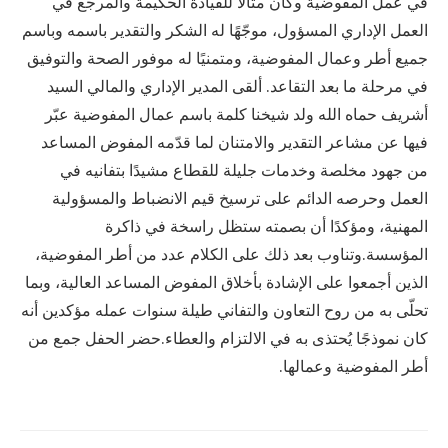
في عمل المفوضية وكان مثالًا للقيادة الحكيمة والمرجع في
العمل الإداري المسؤول، موجّهًا له الشكر والتقدير باسمه وباسم
جميع أطر وعمال المفوضية، ومتمنيًا له موفور الصحة والتوفيق
في مرحلة ما بعد التقاعد. ألقى المدير الإداري والمالي السيد
أشريف حماه الله ولد شيخنا كلمة باسم عمال المفوضية عبّر
فيها عن مشاعر التقدير والامتنان لما قدّمه المفوض المساعد
من جهود مخلصة وخدمات جليلة للقطاع مشيدًا بتفانيه في
العمل وحرصه الدائم على ترسيخ قيم الانضباط والمسؤولية
المهنية، ومؤكدًا أن بصمته ستظل راسخة في ذاكرة
المؤسسة.وتناوب بعد ذلك على الكلام عدد من أطر المفوضية،
الذين أجمعوا على الإشادة بأخلاق المفوض المساعد العالية، وبما
تحلّى به من روح التعاون والتفاني طيلة سنوات عمله مؤكدين أنه
كان نموذجًا يُحتذى به في الالتزام والعطاء.حضر الحفل جمع من
أطر المفوضية وعمالها.