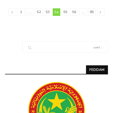
1
52
53
55
56
85
…
54
…
FEDDAM