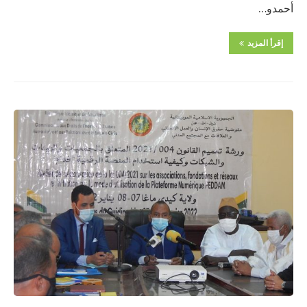
أحمدو…
إقرأ المزيد