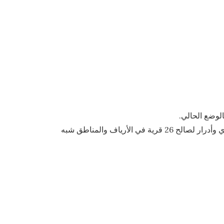
2.التنفيذ الفعلي للبرنامج الوطني للأقطاب التنموية المندمجة لعام 2024 في ولايات ترارزة، لبراكنه، غورغول، غيدي ماغا، إنشيري وأدرار لصالح 26 قرية في الأرياف والمناطق شبه