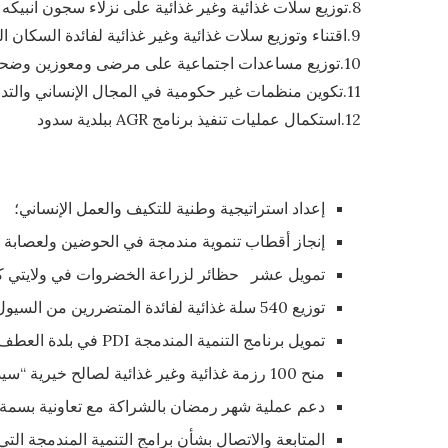
8.توزيع سلات غذائية وغير غذائية على نزلاء سجون انبيكه ونواذيبو
9.اقتناء وتوزيع سلات غذائية وغير غذائية لفائدة السكان المتضررين من الفيضانات في ولايتي الترارزة والبراكنة
10.توزيع مساعدات اجتماعية على مرضى ومعوزين وضحايا الحرائق
11.تكوين منظمات غير حكومية في المجال الإنساني والتدخل في الحالات الإستعجالية في ولايتي الحوض الشرقي و نواذيبو
12.استكمال عمليات تنفيذ برنامج AGR ببلدية سدود
إعداد استراتيجية وطنية للتكيف والعمل الإنساني؛
إنجاز أقطاب تنموية مندمجة في الحوضين ولعصابة وتكانت وكوركول بم
تمويل عشر حظائر لزراعة الخضروات في ولايتي ك
توزيع 540 سلة غذائية لفائدة المتضررين من السيول في ولايات لبراكنة وترارزة؛
تمويل برنامج التنمية المندمجة PDI في بلدة العطف بغورغول ؛
منح 100 رزمة غذائية وغير غذائية لصالح خيرية “سيدامين ولد أحمد شله”؛
دعم عملية شهر رمضان بالشراكة مع تعاونية بسمة 
المتابعة والاتصال بشأن برامج التنمية المندمجة التي تم تنفيذها في 2021 و2022 في غو