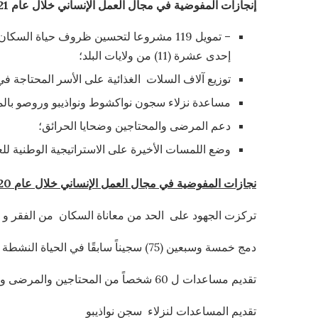
إنجازات المفوضية في مجال العمل الإنساني خلال
عام
2021
– تمويل 119 مشروعا لتحسين ظروف حياة ال
إحدى عشرة (11) من ولايات البلد؛
توزيع آلاف السلات الغذائية على الأسر المحتاجة ف
مساعدة نزلاء سجون نواكشوط ونواذيبو وروصو بالمو
دعم المرضى والمحتاجين وضحايا الحرائق؛
وضع اللمسات الأخيرة على الاستراتيجية الوطنية لل
نجازات المفوضية في مجال العمل الإنساني خلال
عام
2020
تركزت الجهود على الحد من معاناة السكان من الفقر و الك
دمج خمسة وسبعين (75) سجيناً سابقًا في الحياة النشطة في إطار برنامج التأهيل-
تقديم مساعدات ل 60 شخصاً من المحتاجين والمرضى وضحايا الحرائق
تقديم المساعدات لنزلاء سجن نواذيبو