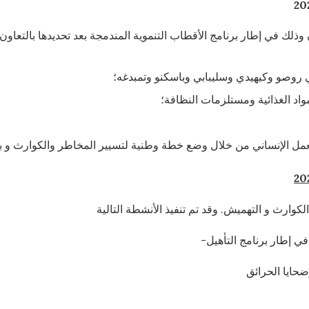
سكان وذلك في إطار برنامج الأقطاب التنموية المندمجة بعد تحديدها بالتعا
ي روصو وكيهيدي وسليبابي وباسكنو وتمبدغه؛
اد الغذائية ومستلزمات النظافة؛
عمل الإنساني من خلال وضع خطة وطنية لتسيير المخاطر والكوارث و برا
وارث و التهميش. وقد تم تنفيذ الأنشطة التالية