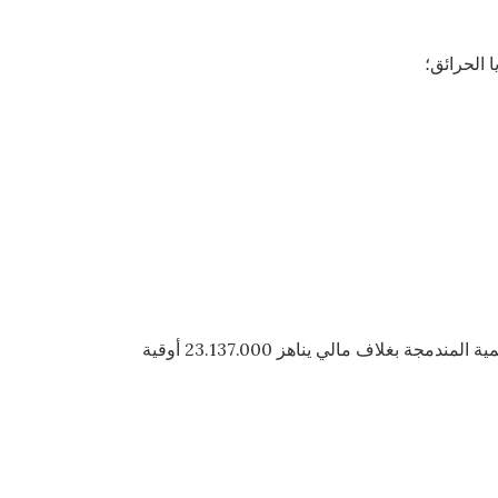
 الحرائق؛
تمويل 118 مشروعا اجتماعيا واقتصاديا، لتحسين الظروف المعيشية للسكان في 4 ولايات، وذلك في إطار تنفيذ أقطاب التنمية المندمجة بغلاف مالي يناهز 23.137.000 أوقية