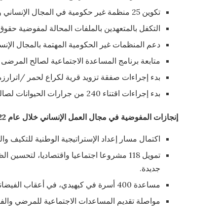
تكوين 25 منظمة غير حكومية في المجال الإنساني والتدخلات الطارئة؛
التكفل بالمتعهدين بالملفات المحالة لمفوضية حقوق 
دعم المنظمات غير الحكومية المهتمة بالمجال الإنس
متابعة برنامج المساعدة الاجتماعية لصالح المرضى 
بدء إجراءات صفقة تزويد قرية لكراع لحمر /اترارزة
بدء إجراءات اقتناء 240 من جرارات الحيوانات لصالح الزراعة التقليدية في القري المستفيدة من أقطاب التنمية المندمجة.
إنجازات المفوضية في مجال العمل الإنساني خلال
عام
2022
اكتمال مسار إعداد الإستراتيجية الوطنية للتكيف وال
جديدة.
مساعدة 400 أسرة في كيهيدي، في أعقاب الفيضانات التي عرفتها المدينة، وذلك بتوزيع مواد غذائية ومستلزمات للنظافة.
مواصلة تقديم المساعدات الاجتماعية للمرضي والفق