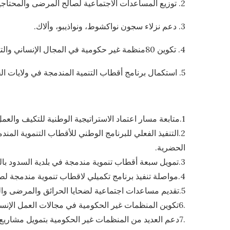
2. توزيع المساعدات الاجتماعية لصالح المرضى والمحتاجين وضحايا الحرائق (مواصلة برنامج المساعدات الاجتماعية).
3. دعم نزلاء سجون نواكشوط، ونواذيبو، وألاك.
4. تكوين 80منظمة غير حكومية في المجال الإنساني والتدخلات الاستعجالية
5. استكمال برنامج أقطاب التنمية المندمجة في ولايات الحوض الشرقي، الحوض الغربي، لعصابة، تكانت، أدرار، وداخلة نواذيبو
1.متابعة مسار اعتماد الاستراتيجية الوطنية للتكيف والعمل الإنساني: تبادل الآراء حول القيمة المضافة لهذه الاستراتيجية مقارنة بالوضع الحالي.
الحضرية.
3.تمويل سبعة أقطاب تنموية مندمجة في بلدية السدود بالشراكة مع منظمة أمل.
4.مواصلة تنفيذ برنامج تكميلي لاقطاب تنموية مندمجة لصالح السكان المضيفين في الحوض الشرقي وللعائدين واللاجئين.
5.تقديم مساعدات اجتماعية لضحايا الحرائق والمرضى والفقراء.
.6تكوين المنظمات غير الحكومية في مجالات العمل الإنساني والتدخلات الإستعجالية.
.7دعم العديد من المنظمات غير الحكومية بتمويل مشاريع التكيف.