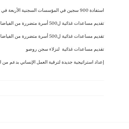
استفادة 900 سجين في المؤسسات السجنية الأربعة في نواكشوط من مساعدات غذائية و مستلزمات النظافة في إطار التصدي لجائحة كورونا
تقديم مساعدات غذائية ل500 أسرة متضررة من الفياضانات في باسكنو
تقديم مساعدات غذائية ل500 أسرة متضررة من الفياضانات في روصو
تقديم مساعدات غذائية لنزلاء سجن روصو
إعداد استراتيجية جديدة لترقية العمل الإنساني بدعم من ا