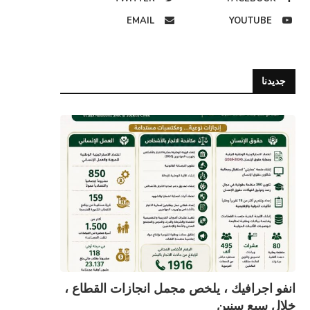
EMAIL
YOUTUBE
 تشاوري لإبراز حقوق الأشخاص في
المفوض المساعد لحقوق الإنسان يلتق
جديدنا
وضعية التنقل.
وفدا من منظمة حلف الوطن...
28 يوليو، 2026
16 يوليو، 2026
انفو اجرافيك ، يلخص مجمل انجازات القطاع ،
خلال سبع سنين