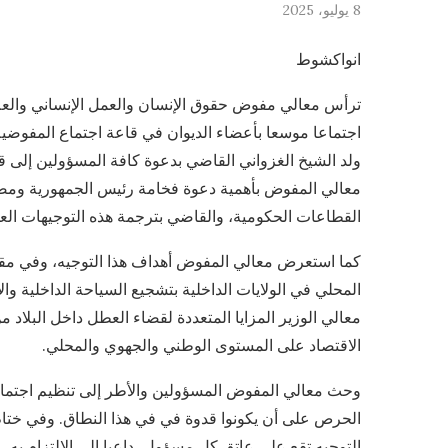
8 يوليو، 2025
انواكشوط
ترأس معالي مفوض حقوق الإنسان والعمل الإنساني والعلاق
اجتماعا موسعا بأعضاء الديوان في قاعة اجتماع المفوض
ولد الشيخ الغزواني القاضي بدعوة كافة المسؤولين إلى ق
معالي المفوض بأهمية دعوة فخامة رئيس الجمهورية ومضام
القطاعات الحكومية، والقاضي بترجمة هذه التوجيهات العل
كما استعرض معالي المفوض أهداف هذا التوجيه، وفي مقدمت
المحلي في الولايات الداخلية بتشجيع السياحة الداخلية والا
معالي الوزير المزايا المتعددة لقضاء العطل داخل البلاد
الاقتصاد على المستوى الوطني والجهوي والمحلي.
وحث معالي المفوض المسؤولين والأطر إلى تنظيم اجتماعا
الحرص على أن يكونوا قدوة في في هذا النطاق. وفي ختام
التوجيه تقع على عاتق كل مسؤول، داعيا إلى الالتزام به.