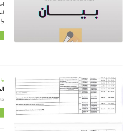
احت
لل
وا
بيا
الخ
30 يناير، 2026