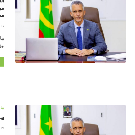
ال
مور
مج
17 أكتوبر، 2024
خلا
بيا
بيـ
21 سبتمبر، 2024