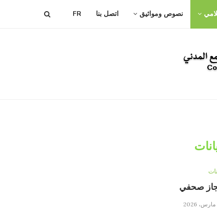
لامي
نصوص ومواثيق
اتصل بنا
FR
انات
نات
جاز صحفي